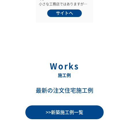
小さな工務店ではありますが、
住まいを「売る」ではなく「一
サイトへ
緒に建てる」 というスタンスに
こだわり、地元のお客様を中心
に沢山の住まいの建築に 携わっ
て参りました。
これからもお客様の身近な住ま
いのプロフェショナルとして頼
れる存在になれるよう努力して
まいります。
Works
施工例
最新の注文住宅施工例
>>新築施工例一覧